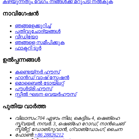
കഴിയുന്നതും വേഗം നിങ്ങൾക്ക് മറുപടി നൽകുക
നാവിഗേഷൻ
ഞങ്ങളേക്കുറിച്ച്
പതിവുചോദ്യങ്ങൾ
വീഡിയോ
ഞങ്ങളെ സമീപിക്കുക
ഫാക്ടറി ടൂർ
ഉൽപ്പന്നങ്ങൾ
കണ്ടെയ്നർ ഹൗസ്
ഹാൻഡ് വാഷ് സ്റ്റേഷൻ
മൊബൈൽ ടോയ്‌ലറ്റ്
പൗൾട്രി ഹൗസ്
സ്റ്റീൽ ഘടന വെയർഹൗസ്
പുതിയ വാർത്ത
വിലാസം:
704 ഏഴാം നില, കെട്ടിടം 4, ഷെങ്ഹെ
സ്ക്വയർ, നമ്പർ. 3, ഷെങ്ഹേ റോഡ്, നാൻചെങ്
സ്ട്രീറ്റ്, ഡോങ്ഗുവാൻ, ഗ്വാങ്‌ഡോംഗ്, ചൈന
ഫോൺ:
+86 28826212