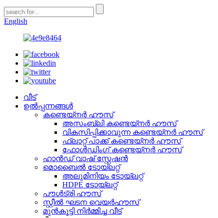
English
വീട്
ഉൽപ്പന്നങ്ങൾ
കണ്ടെയ്നർ ഹൗസ്
അസംബ്ലി കണ്ടെയ്നർ ഹൗസ്
വികസിപ്പിക്കാവുന്ന കണ്ടെയ്നർ ഹൗസ്
ഫ്ലാറ്റ് പാക്ക് കണ്ടെയ്നർ ഹൗസ്
ഫോൾഡിംഗ് കണ്ടെയ്നർ ഹൗസ്
ഹാൻഡ് വാഷ് സ്റ്റേഷൻ
മൊബൈൽ ടോയ്‌ലറ്റ്
അലുമിനിയം ടോയ്ലറ്റ്
HDPE ടോയ്‌ലറ്റ്
പൗൾട്രി ഹൗസ്
സ്റ്റീൽ ഘടന വെയർഹൗസ്
മുൻകൂട്ടി നിർമ്മിച്ച വീട്