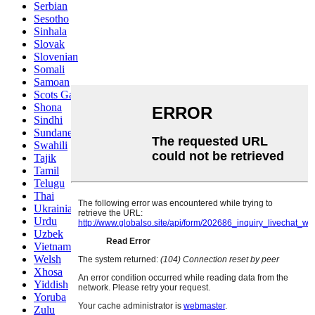
Serbian
Sesotho
Sinhala
Slovak
Slovenian
Somali
Samoan
Scots Gaelic
Shona
Sindhi
Sundanese
Swahili
Tajik
Tamil
Telugu
Thai
Ukrainian
Urdu
Uzbek
Vietnamese
Welsh
Xhosa
Yiddish
Yoruba
Zulu