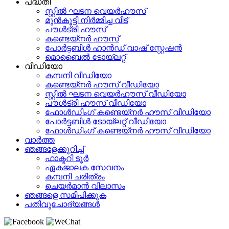
പദ്ധതി
സ്റ്റീൽ ഘടന വെയർഹൗസ്
മുൻകൂട്ടി നിർമ്മിച്ച വീട്
പൗൾട്രി ഹൗസ്
കണ്ടെയ്നർ ഹൗസ്
പോർട്ടബിൾ ഹാൻഡ് വാഷ് സ്റ്റേഷൻ
മൊബൈൽ ടോയ്‌ലറ്റ്
വീഡിയോ
കമ്പനി വീഡിയോ
കണ്ടെയ്നർ ഹൗസ് വീഡിയോ
സ്റ്റീൽ ഘടന വെയർഹൗസ് വീഡിയോ
പൗൾട്രി ഹൗസ് വീഡിയോ
ഫോൾഡിംഗ് കണ്ടെയ്നർ ഹൗസ് വീഡിയോ
പോർട്ടബിൾ ടോയ്‌ലറ്റ് വീഡിയോ
ഫോൾഡിംഗ് കണ്ടെയ്നർ ഹൗസ് വീഡിയോ
വാർത്ത
ഞങ്ങളേക്കുറിച്ച്
ഫാക്ടറി ടൂർ
ഏകജാലക സേവനം
കമ്പനി ചരിത്രം
ചെയർമാൻ വിലാസം
ഞങ്ങളെ സമീപിക്കുക
പതിവുചോദ്യങ്ങൾ