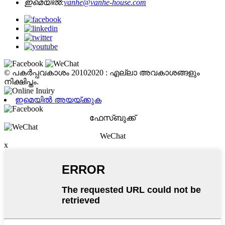
ഇമെയിൽ:
vanhe@vanhe-house.com
© പകർപ്പവകാശം 20102020 : എല്ലാ അവകാശങ്ങളും
നിക്ഷിപ്തം.
ഇമെയിൽ അയയ്ക്കുക
ഫേസ്ബുക്ക്
WeChat
x